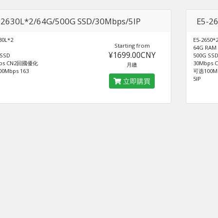
-2630L*2/64G/500G SSD/30Mbps/5IP
E5-2
30L*2
E5-2650*
Starting from
64G RAM
¥1699.00CNY
 SSD
500G SS
bps CN2回國優化
30Mbps
月繳
0Mbps 163
可选100Mb
5IP
立即購買