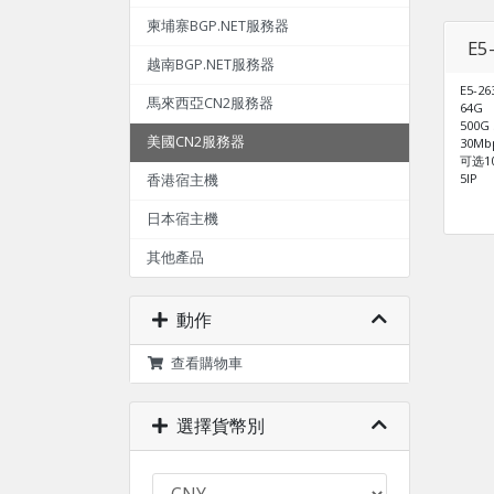
柬埔寨BGP.NET服務器
E5
越南BGP.NET服務器
E5-26
馬來西亞CN2服務器
64G
500G
美國CN2服務器
30M
可选10
5IP
香港宿主機
日本宿主機
其他產品
動作
查看購物車
選擇貨幣別