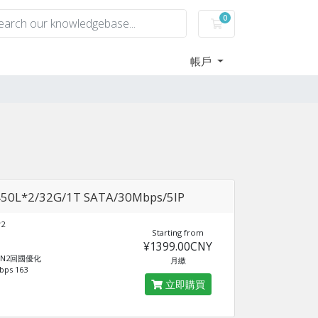
0
購物車
帳戶
450L*2/32G/1T SATA/30Mbps/5IP
*2
Starting from
¥1399.00CNY
 CN2回國優化
月繳
ps 163
立即購買