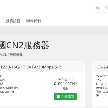
態
推廣註冊
聯絡我們
國CN2服務器
0MCN2回程優化
-1230/16G/1T SATA/30Mbps/5IP
E5-2
30
E5-2450L
Starting from
RAM
32G
¥1099.00CNY
ATA
1T SATA
bps CN2回國優化
30Mbps
月繳
0Mbps 163
可选100Mb
5IP
立即購買