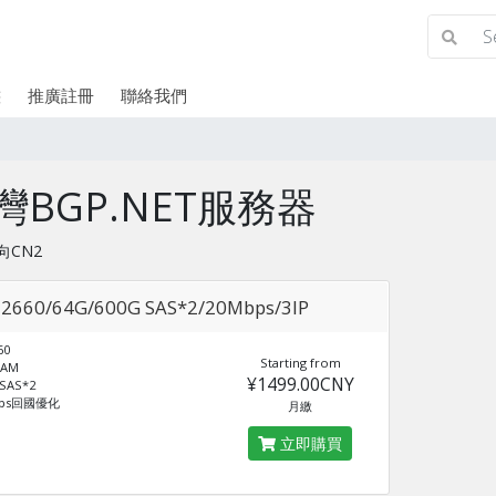
態
推廣註冊
聯絡我們
灣BGP.NET服務器
向CN2
-2660/64G/600G SAS*2/20Mbps/3IP
60
Starting from
RAM
¥1499.00CNY
 SAS*2
bps回國優化
月繳
立即購買